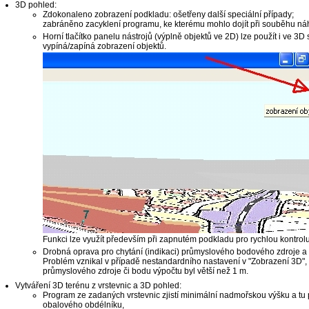
3D pohled:
Zdokonaleno zobrazení podkladu: ošetřeny další speciální případy;
zabráněno zacyklení programu, ke kterému mohlo dojít při souběhu ná
Horní tlačítko panelu nástrojů (výplně objektů ve 2D) lze použít i ve
vypíná/zapíná zobrazení objektů.
Funkci lze využít především při zapnutém podkladu pro rychlou kontrolu
Drobná oprava pro chytání (indikaci) průmyslového bodového zdroje a
Problém vznikal v případě nestandardního nastavení v "Zobrazení 3D"
průmyslového zdroje či bodu výpočtu byl větší než 1 m.
Vytváření 3D terénu z vrstevnic a 3D pohled:
Program ze zadaných vrstevnic zjistí minimální nadmořskou výšku a tu 
obalového obdélníku,