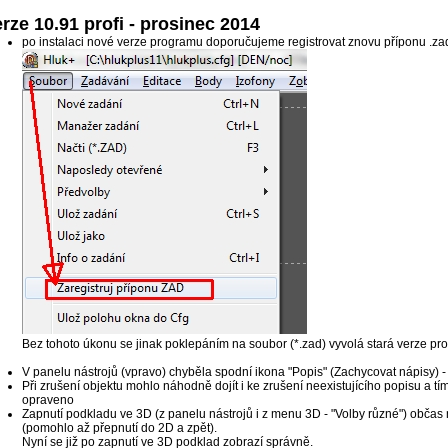
rze 10.91 profi - prosinec 2014
po instalaci nové verze programu doporučujeme registrovat znovu příponu .za
Bez tohoto úkonu se jinak poklepáním na soubor (*.zad) vyvolá stará verze pr
V panelu nástrojů (vpravo) chyběla spodní ikona "Popis" (Zachycovat nápisy) 
Při zrušení objektu mohlo náhodně dojít i ke zrušení neexistujícího popisu a tí
opraveno
Zapnutí podkladu ve 3D (z panelu nástrojů i z menu 3D - "Volby různé") obča
(pomohlo až přepnutí do 2D a zpět).
Nyní se již po zapnutí ve 3D podklad zobrazí správně.