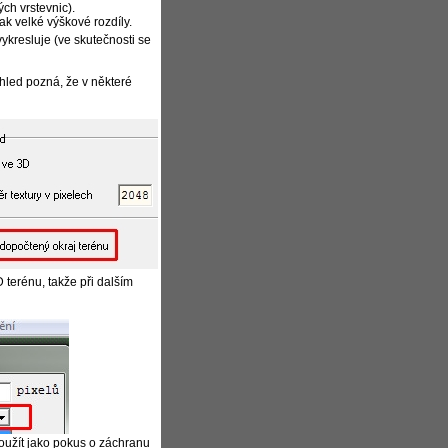
ch vrstevnic).
ak velké výškové rozdíly.
kresluje (ve skutečnosti se
hled pozná, že v některé
terénu, takže při dalším
užít jako pokus o záchranu