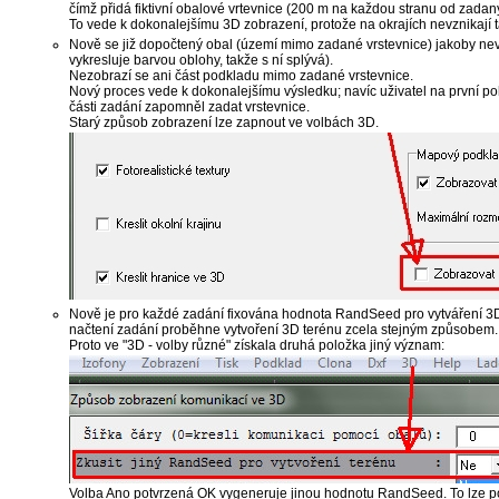
čímž přidá fiktivní obalové vrtevnice (200 m na každou stranu od zadaný
To vede k dokonalejšímu 3D zobrazení, protože na okrajích nevznikají t
Nově se již dopočtený obal (území mimo zadané vrstevnice) jakoby nevy
vykresluje barvou oblohy, takže s ní splývá).
Nezobrazí se ani část podkladu mimo zadané vrstevnice.
Nový proces vede k dokonalejšímu výsledku; navíc uživatel na první po
části zadání zapomněl zadat vrstevnice.
Starý způsob zobrazení lze zapnout ve volbách 3D.
Nově je pro každé zadání fixována hodnota RandSeed pro vytváření 3D 
načtení zadání proběhne vytvoření 3D terénu zcela stejným způsobem.
Proto ve "3D - volby různé" získala druhá položka jiný význam:
Volba Ano potvrzená OK vygeneruje jinou hodnotu RandSeed. To lze po