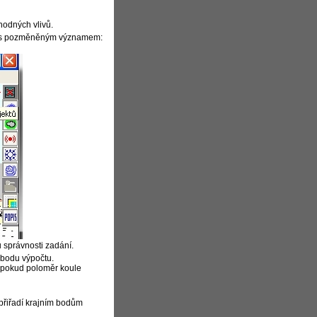
hodných vlivů.
 3D s pozměněným významem:
 správnosti zadání.
 bodu výpočtu.
, pokud poloměr koule
přiřadí krajním bodům