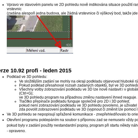
Vpravo ve stavovém panelu ve 2D pohledu nově indikována situace použití ra
vrstevnic
(zadána alespoň jedna budova, ale žádná vrstevnice či výškový bod, takže jde
rze 10.92 profi - leden 2015
Podklad ve 3D pohledu:
Ve složitějším zadání se mohly na okraji podkladu objevovat hluboké r
Pokud podklad přesahoval rozsah zadaných objektů, byl ve 3D pohledu o
Všechny volby zobrazování podkladu ve 3D lze nově nastavit i v globá
(Ctrl+G);
ve 3D pohledu program na případnou změnu nastavení ihned reaguje.
Tlačítko přepínače podkladu funguje společně pro 2D i 3D pohled;
pokud není zobrazování podkladu ve 3D pohledu povoleno, je uživatel př
zda povolit zobrazovení podkladu ve 3D (vypnout či změnit lze pomocí 
Ve 3D pohledu se nepopisují spřažené komunikace - znepřehledňovalo to orie
Otevření programu poklepáním na soubor s příponou zad se nemuselo vždy po
pokud byly v zadání použity nestandardní popisy, program při startu někdy náh
- opraveno.