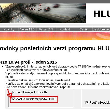
Novinky
Verze 13.5
Verze 11.5
Kontakt
Ceník
Je dobré věd
ovinky posledních verzí programu HL
rze 10.94 profi - leden 2015
"
Zaokrouhlování
intenzit automobilové dopravy podle TP189" je možné
vypno
Lze využít při posuzování průmyslového hluku.
V případě velmi malých intenzit dopravy mohlo totiž automatické zaokrouhlení
hluku.
Uživatelé pak museli vzniklou situaci složitě řešit.
Nyní lze automatické zaokrouhlování vypnout v parametrech zadání - pro každ
Pro nové zadání zůstane zaokrouhování zapnuté.