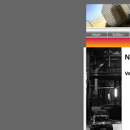
Hluk+
Světlo+
N
Ve