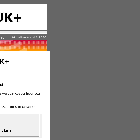
ět
Aktualizováno 4.2.2026
UK+
ut
.
 zvýšit celkovou hodnotu
é zadání samostatně.