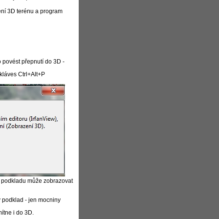
ení 3D terénu a program
 povést přepnutí do 3D -
kláves Ctrl+Alt+P
h podkladu může zobrazovat
 podklad - jen mocniny
ítne i do 3D.