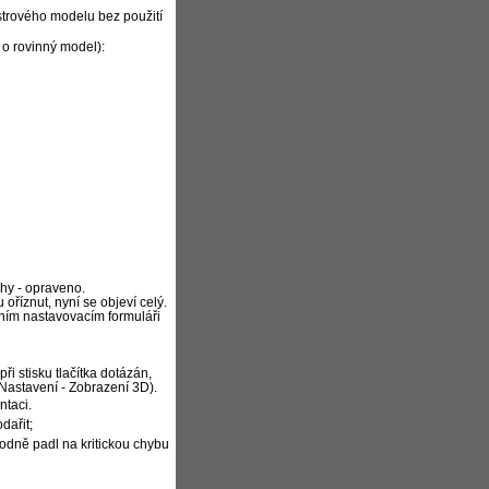
strového modelu bez použití
 o rovinný model):
ýhy - opraveno.
říznut, nyní se objeví celý.
lním nastavovacím formuláři
i stisku tlačítka dotázán,
Nastavení - Zobrazení 3D).
ntaci.
dařit;
odně padl na kritickou chybu