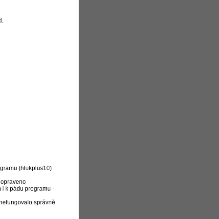
d.
ogramu (hlukplus10)
- opraveno
m i k pádu programu -
s nefungovalo správně