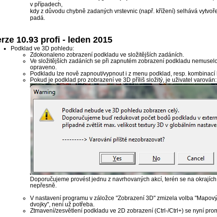
v případech,
kdy z důvodu chybně zadaných vrstevnic (např. křížení) selhává vytvoř
padá.
rze 10.93 profi - leden 2015
Podklad ve 3D pohledu:
Zdokonaleno zobrazení podkladu ve složitějších zadáních.
Ve složitějších zadáních se při zapnutém zobrazení podkladu nemuselo
opraveno.
Podkladu lze nově zapnout/vypnout i z menu podklad, resp. kombinací 
Pokud je podklad pro zobrazení ve 3D příliš složitý, je uživatel varován:
Doporučujeme provést jednu z navrhovaných akcí, terén se na okrajíc
nepřesně.
V nastavení programu v záložce "Zobrazení 3D" zmizela volba "Mapový
dvojky", není už potřeba.
Ztmavení/zesvětlení podkladu ve 2D zobrazení (Ctrl-/Ctrl+) se nyní prom